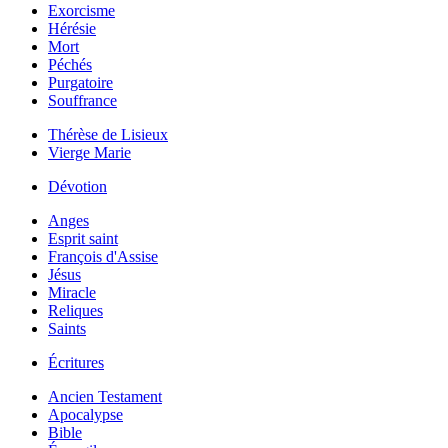
Exorcisme
Hérésie
Mort
Péchés
Purgatoire
Souffrance
Thérèse de Lisieux
Vierge Marie
Dévotion
Anges
Esprit saint
François d'Assise
Jésus
Miracle
Reliques
Saints
Écritures
Ancien Testament
Apocalypse
Bible