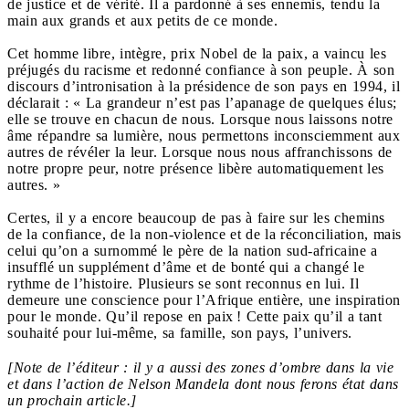
de justice et de vérité. Il a pardonné à ses ennemis, tendu la
main aux grands et aux petits de ce monde.
Cet homme libre, intègre, prix Nobel de la paix, a vaincu les
préjugés du racisme et redonné confiance à son peuple. À son
discours d’intronisation à la présidence de son pays en 1994, il
déclarait : « La grandeur n’est pas l’apanage de quelques élus;
elle se trouve en chacun de nous. Lorsque nous laissons notre
âme répandre sa lumière, nous permettons inconsciemment aux
autres de révéler la leur. Lorsque nous nous affranchissons de
notre propre peur, notre présence libère automatiquement les
autres. »
Certes, il y a encore beaucoup de pas à faire sur les chemins
de la confiance, de la non-violence et de la réconciliation, mais
celui qu’on a surnommé le père de la nation sud-africaine a
insufflé un supplément d’âme et de bonté qui a changé le
rythme de l’histoire. Plusieurs se sont reconnus en lui. Il
demeure une conscience pour l’Afrique entière, une inspiration
pour le monde. Qu’il repose en paix ! Cette paix qu’il a tant
souhaité pour lui-même, sa famille, son pays, l’univers.
[Note de l’éditeur : il y a aussi des zones d’ombre dans la vie
et dans l’action de Nelson Mandela dont nous ferons état dans
un prochain article.]