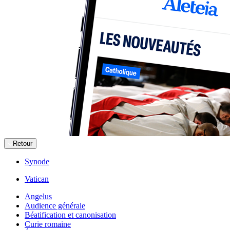
Retour
Synode
Vatican
Angelus
Audience générale
Béatification et canonisation
Curie romaine