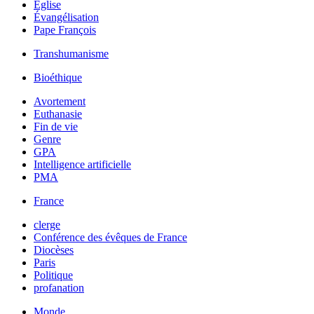
Église
Évangélisation
Pape François
Transhumanisme
Bioéthique
Avortement
Euthanasie
Fin de vie
Genre
GPA
Intelligence artificielle
PMA
France
clerge
Conférence des évêques de France
Diocèses
Paris
Politique
profanation
Monde