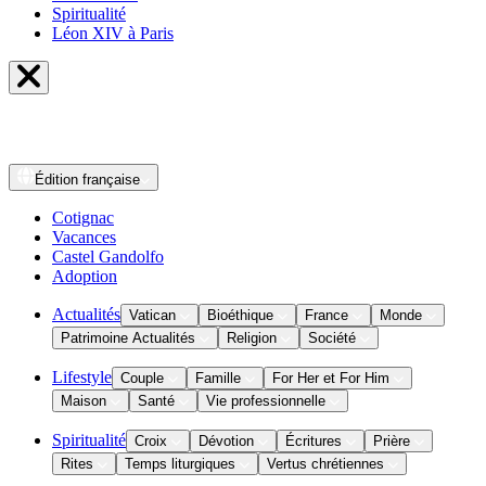
Spiritualité
Léon XIV à Paris
Édition
française
Cotignac
Vacances
Castel Gandolfo
Adoption
Actualités
Vatican
Bioéthique
France
Monde
Patrimoine Actualités
Religion
Société
Lifestyle
Couple
Famille
For Her et For Him
Maison
Santé
Vie professionnelle
Spiritualité
Croix
Dévotion
Écritures
Prière
Rites
Temps liturgiques
Vertus chrétiennes