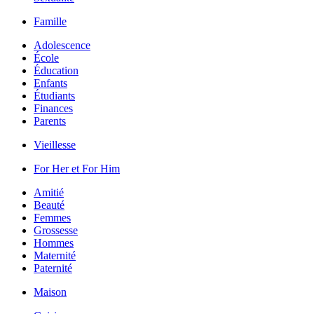
Famille
Adolescence
École
Éducation
Enfants
Étudiants
Finances
Parents
Vieillesse
For Her et For Him
Amitié
Beauté
Femmes
Grossesse
Hommes
Maternité
Paternité
Maison