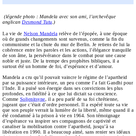
(légende photo : Mandela avec son ami, l’archevêque
anglican
Desmond Tutu
.)
La vie de
Nelson Mandela
relève de l’épopée, à une époque
où de grands changements sont survenus, comme la fin du
communisme et la chute du mur de Berlin. Je retiens de lui la
cohérence entre les paroles et les actions, l’élégance tranquille
de son âme, la persévérance dans le combat pour une cause
noble et juste. De la trempe des prophètes bibliques, il a
surtout été un homme de foi, d’espérance et d’amour.
Mandela a cru qu’il pouvait vaincre le régime de l’apartheid
par sa puissance intérieure, un peu comme l’a fait Gandhi pour
l’Inde. Il a puisé son énergie dans ses convictions les plus
profondes, en fidélité à ce que lui dictait sa conscience.
Comme
Soljenitsyne
, il a peu parlé de sa foi chrétienne,
jugeant que c’était d’ordre personnel. Il a espéré toute sa vie
que son peuple verrait la lumière de la liberté, même quand il a
été condamné à la prison à vie en 1964. Son témoignage
d’espérance va inspirer ses compagnons de captivité et
canaliser la mobilisation contre l’apartheid, jusqu’à sa
libération en 1990. Il a beaucoup aimé, sans renier ses idéaux