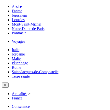
Assise
Fatima
Jérusalem
Lourdes
Mont-Saint-Michel
Notre-Dame de Paris
Pontmain
Voyages
Italie
Jordanie
Malte
Pèlerinage
Rome
Saint-Jacques-de-Compostelle
Terre sainte
✕
Actualités
>
France
Conscience