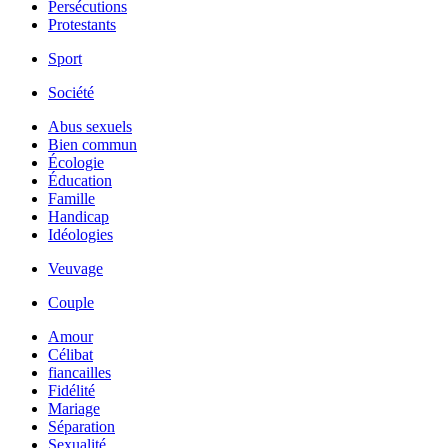
Persécutions
Protestants
Sport
Société
Abus sexuels
Bien commun
Écologie
Éducation
Famille
Handicap
Idéologies
Veuvage
Couple
Amour
Célibat
fiancailles
Fidélité
Mariage
Séparation
Sexualité