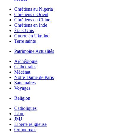
Chrétiens au Nigeria
Chrétiens d'Orient
Chrétiens en Chine
Chrétiens en Inde
États-Unis
Guerre en Ukraine
Terre sainte
Patrimoine Actualités
Archéologie
Cathédrales
Mécénat
Notre-Dame de Paris
Sanctuaires
Voyages
Religion
Catholiques
Islam
JMJ
Liberté religieuse
Orthodoxes