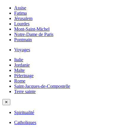
Assise
Fatima
Jérusalem
Lourdes
Mont-Saint-Michel
Notre-Dame de Paris
Pontmain
Voyages
Italie
Jordanie
Malte
Pèlerinage
Rome
Saint-Jacques-de-Compostelle
Terre sainte
✕
Spiritualité
Catholiques