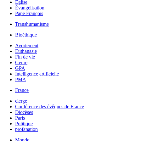
Église
Évangélisation
Pape François
Transhumanisme
Bioéthique
Avortement
Euthanasie
Fin de vie
Genre
GPA
Intelligence artificielle
PMA
France
clerge
Conférence des évêques de France
Diocèses
Paris
Politique
profanation
Monde