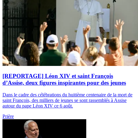
[REPORTAGE] Léon XIV et saint François
d’Assise, deux figures inspirantes pour des jeunes
Dans le cadre des célébrations du huitième centenaire de la mort de
saint François, des milliers de jeunes se sont rassemblés à Assise
autour du pape Léon XIV ce 6 août.
Prière