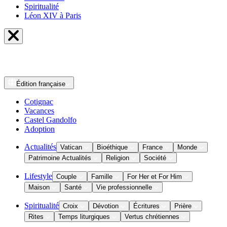
Spiritualité
Léon XIV à Paris
Édition
française
Cotignac
Vacances
Castel Gandolfo
Adoption
Actualités
Vatican
Bioéthique
France
Monde
Patrimoine Actualités
Religion
Société
Lifestyle
Couple
Famille
For Her et For Him
Maison
Santé
Vie professionnelle
Spiritualité
Croix
Dévotion
Écritures
Prière
Rites
Temps liturgiques
Vertus chrétiennes