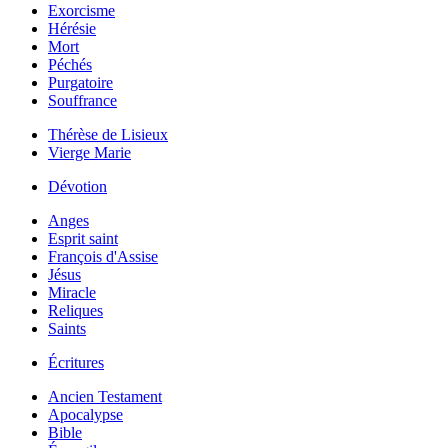
Exorcisme
Hérésie
Mort
Péchés
Purgatoire
Souffrance
Thérèse de Lisieux
Vierge Marie
Dévotion
Anges
Esprit saint
François d'Assise
Jésus
Miracle
Reliques
Saints
Écritures
Ancien Testament
Apocalypse
Bible