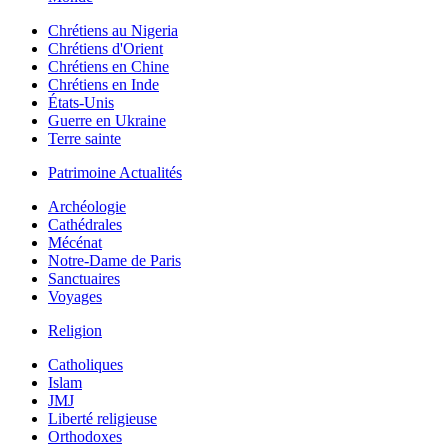
Chrétiens au Nigeria
Chrétiens d'Orient
Chrétiens en Chine
Chrétiens en Inde
États-Unis
Guerre en Ukraine
Terre sainte
Patrimoine Actualités
Archéologie
Cathédrales
Mécénat
Notre-Dame de Paris
Sanctuaires
Voyages
Religion
Catholiques
Islam
JMJ
Liberté religieuse
Orthodoxes