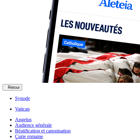
Retour
Synode
Vatican
Angelus
Audience générale
Béatification et canonisation
Curie romaine