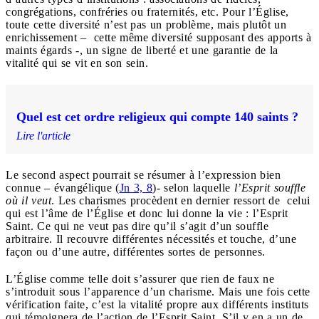
congrégations, confréries ou fraternités, etc. Pour l’Église,
toute cette diversité n’est pas un problème, mais plutôt un
enrichissement – cette même diversité supposant des apports à
maints égards -, un signe de liberté et une garantie de la
vitalité qui se vit en son sein.
Quel est cet ordre religieux qui compte 140 saints ?
Lire l'article
Le second aspect pourrait se résumer à l’expression bien
connue – évangélique (
Jn 3, 8
)- selon laquelle
l’Esprit souffle
où il veut
. Les charismes procèdent en dernier ressort de celui
qui est l’âme de l’Église et donc lui donne la vie : l’Esprit
Saint. Ce qui ne veut pas dire qu’il s’agit d’un souffle
arbitraire. Il recouvre différentes nécessités et touche, d’une
façon ou d’une autre, différentes sortes de personnes.
L’Église comme telle doit s’assurer que rien de faux ne
s’introduit sous l’apparence d’un charisme. Mais une fois cette
vérification faite, c’est la vitalité propre aux différents instituts
qui témoignera de l’action de l’Esprit Saint. S’il y en a un de