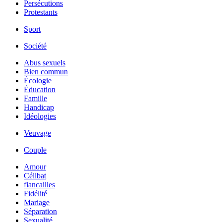
Persécutions
Protestants
Sport
Société
Abus sexuels
Bien commun
Écologie
Éducation
Famille
Handicap
Idéologies
Veuvage
Couple
Amour
Célibat
fiancailles
Fidélité
Mariage
Séparation
Sexualité