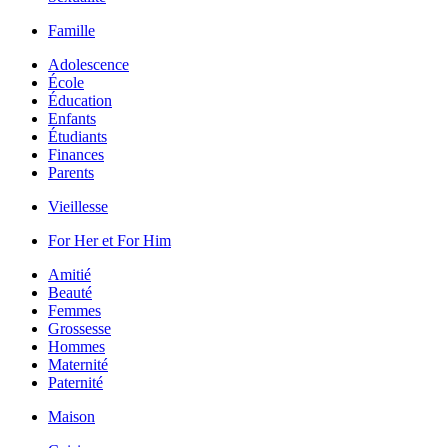
Famille
Adolescence
École
Éducation
Enfants
Étudiants
Finances
Parents
Vieillesse
For Her et For Him
Amitié
Beauté
Femmes
Grossesse
Hommes
Maternité
Paternité
Maison