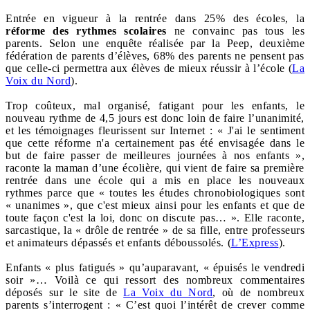
Entrée en vigueur à la rentrée dans 25% des écoles, la
réforme des rythmes scolaires
ne convainc pas tous les
parents. Selon une enquête réalisée par la Peep, deuxième
fédération de parents d’élèves, 68% des parents ne pensent pas
que celle-ci permettra aux élèves de mieux réussir à l’école (
La
Voix du Nord
).
Trop coûteux, mal organisé, fatigant pour les enfants, le
nouveau rythme de 4,5 jours est donc loin de faire l’unanimité,
et les témoignages fleurissent sur Internet : « J'ai le sentiment
que cette réforme n'a certainement pas été envisagée dans le
but de faire passer de meilleures journées à nos enfants »,
raconte la maman d’une écolière, qui vient de faire sa première
rentrée dans une école qui a mis en place les nouveaux
rythmes parce que « toutes les études chronobiologiques sont
« unanimes », que c'est mieux ainsi pour les enfants et que de
toute façon c'est la loi, donc on discute pas… ». Elle raconte,
sarcastique, la « drôle de rentrée » de sa fille, entre professeurs
et animateurs dépassés et enfants déboussolés. (
L’Express
).
Enfants « plus fatigués » qu’auparavant, « épuisés le vendredi
soir »… Voilà ce qui ressort des nombreux commentaires
déposés sur le site de
La Voix du Nord
, où de nombreux
parents s’interrogent : « C’est quoi l’intérêt de crever comme