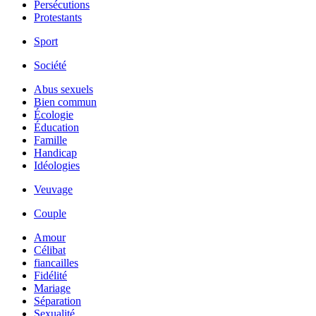
Persécutions
Protestants
Sport
Société
Abus sexuels
Bien commun
Écologie
Éducation
Famille
Handicap
Idéologies
Veuvage
Couple
Amour
Célibat
fiancailles
Fidélité
Mariage
Séparation
Sexualité