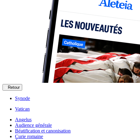
Retour
Synode
Vatican
Angelus
Audience générale
Béatification et canonisation
Curie romaine