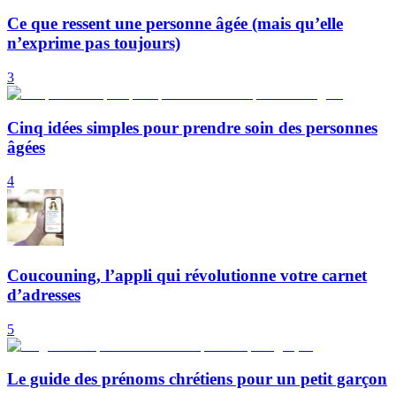
Ce que ressent une personne âgée (mais qu’elle
n’exprime pas toujours)
3
Cinq idées simples pour prendre soin des personnes
âgées
4
Coucouning, l’appli qui révolutionne votre carnet
d’adresses
5
Le guide des prénoms chrétiens pour un petit garçon