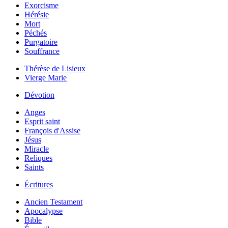
Exorcisme
Hérésie
Mort
Péchés
Purgatoire
Souffrance
Thérèse de Lisieux
Vierge Marie
Dévotion
Anges
Esprit saint
François d'Assise
Jésus
Miracle
Reliques
Saints
Écritures
Ancien Testament
Apocalypse
Bible