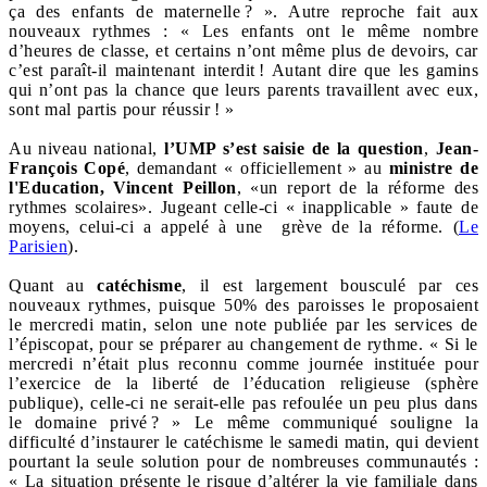
ça des enfants de maternelle ? ». Autre reproche fait aux
nouveaux rythmes : « Les enfants ont le même nombre
d’heures de classe, et certains n’ont même plus de devoirs, car
c’est paraît-il maintenant interdit ! Autant dire que les gamins
qui n’ont pas la chance que leurs parents travaillent avec eux,
sont mal partis pour réussir ! »
Au niveau national,
l’UMP s’est saisie de la question
,
Jean-
François Copé
, demandant « officiellement » au
ministre de
l'Education, Vincent Peillon
, «un report de la réforme des
rythmes scolaires». Jugeant celle-ci « inapplicable » faute de
moyens, celui-ci a appelé à une grève de la réforme. (
Le
Parisien
).
Quant au
catéchisme
, il est largement bousculé par ces
nouveaux rythmes, puisque 50% des paroisses le proposaient
le mercredi matin, selon une note publiée par les services de
l’épiscopat, pour se préparer au changement de rythme. « Si le
mercredi n’était plus reconnu comme journée instituée pour
l’exercice de la liberté de l’éducation religieuse (sphère
publique), celle‐ci ne serait‐elle pas refoulée un peu plus dans
le domaine privé ? » Le même communiqué souligne la
difficulté d’instaurer le catéchisme le samedi matin, qui devient
pourtant la seule solution pour de nombreuses communautés :
« La situation présente le risque d’altérer la vie familiale dans