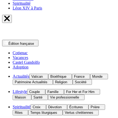
Spiritualité
Léon XIV à Paris
Édition
française
Cotignac
Vacances
Castel Gandolfo
Adoption
Actualités
Vatican
Bioéthique
France
Monde
Patrimoine Actualités
Religion
Société
Lifestyle
Couple
Famille
For Her et For Him
Maison
Santé
Vie professionnelle
Spiritualité
Croix
Dévotion
Écritures
Prière
Rites
Temps liturgiques
Vertus chrétiennes