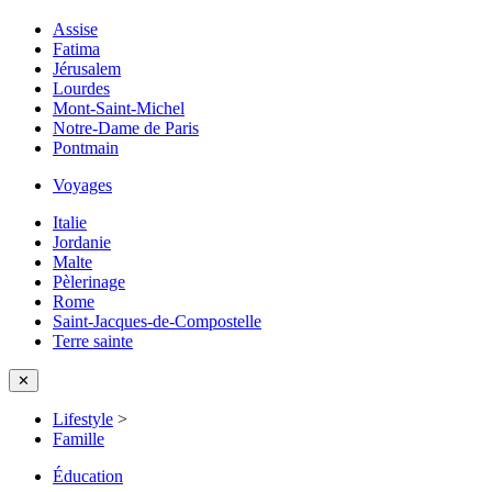
Assise
Fatima
Jérusalem
Lourdes
Mont-Saint-Michel
Notre-Dame de Paris
Pontmain
Voyages
Italie
Jordanie
Malte
Pèlerinage
Rome
Saint-Jacques-de-Compostelle
Terre sainte
✕
Lifestyle
>
Famille
Éducation