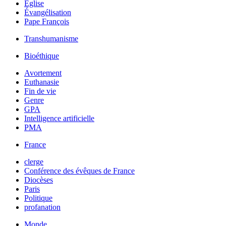
Église
Évangélisation
Pape François
Transhumanisme
Bioéthique
Avortement
Euthanasie
Fin de vie
Genre
GPA
Intelligence artificielle
PMA
France
clerge
Conférence des évêques de France
Diocèses
Paris
Politique
profanation
Monde