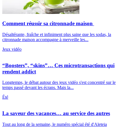
Comment réussir sa citronnade maison
Désaltérante, fraîche et infiniment plus saine que les sodas, la
citronnade maison accompagne à merveille les...
Jeux vidéo
“Boosters”, “skins”… Ces microtransactions qui
rendent addict
Longtemps, le débat autour des jeux vidéo s'est concentré sur le
temps passé devant les écrans. Mais la...
Été
La saveur des vacances… au service des autres
Tout au long de la semaine, le numéro spécial été d'Aleteia