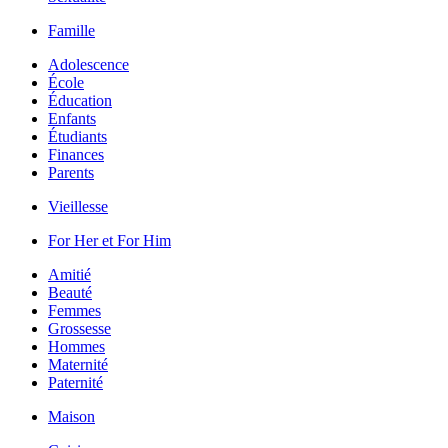
Famille
Adolescence
École
Éducation
Enfants
Étudiants
Finances
Parents
Vieillesse
For Her et For Him
Amitié
Beauté
Femmes
Grossesse
Hommes
Maternité
Paternité
Maison