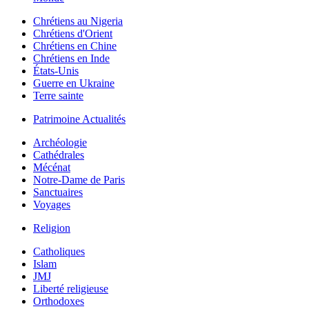
Chrétiens au Nigeria
Chrétiens d'Orient
Chrétiens en Chine
Chrétiens en Inde
États-Unis
Guerre en Ukraine
Terre sainte
Patrimoine Actualités
Archéologie
Cathédrales
Mécénat
Notre-Dame de Paris
Sanctuaires
Voyages
Religion
Catholiques
Islam
JMJ
Liberté religieuse
Orthodoxes