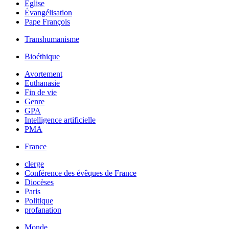
Église
Évangélisation
Pape François
Transhumanisme
Bioéthique
Avortement
Euthanasie
Fin de vie
Genre
GPA
Intelligence artificielle
PMA
France
clerge
Conférence des évêques de France
Diocèses
Paris
Politique
profanation
Monde