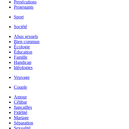
Persécutions
Protestants
Sport
Société
Abus sexuels
Bien commun
Écologie
Éducation
Famille
Handicap
Idéologies
Veuvage
Couple
Amour
Célibat
fiancailles
Fidélité
Mariage
Séparation
Sexualité