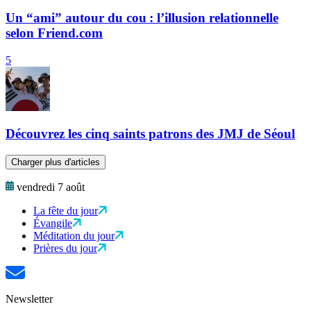
Un “ami” autour du cou : l’illusion relationnelle
selon Friend.com
5
Découvrez les cinq saints patrons des JMJ de Séoul
Charger plus d'articles
vendredi 7 août
La fête du jour
Évangile
Méditation du jour
Prières du jour
Newsletter