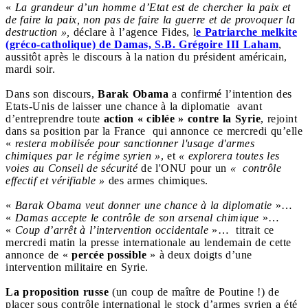
«
La grandeur d’un homme d’Etat est de chercher la paix et
de faire la paix, non pas de faire la guerre et de provoquer la
destruction »,
déclare à l’agence Fides, l
e Patriarche melkite
(gréco-catholique) de Damas, S.B. Grégoire III Laham
,
aussitôt après le discours à la nation du président américain,
mardi soir.
Dans son discours,
Barak Obama
a confirmé l’intention des
Etats-Unis de laisser une chance à la diplomatie avant
d’entreprendre toute
action « ciblée » contre la Syrie
, rejoint
dans sa position par la France qui annonce ce mercredi qu’elle
«
restera mobilisée pour sanctionner l'usage d'armes
chimiques par le régime syrien »
, et
« explorera toutes les
voies au Conseil de sécurité
de l'ONU pour un
« contrôle
effectif et vérifiable »
des armes chimiques.
«
Barak Obama veut donner une chance à la diplomatie
»…
«
Damas accepte le contrôle de son arsenal chimique
»…
«
Coup d’arrêt à l’intervention occidentale
»… titrait ce
mercredi matin la presse internationale au lendemain de cette
annonce de «
percée possible
» à deux doigts d’une
intervention militaire en Syrie.
La proposition russe
(un coup de maître de Poutine !) de
placer sous contrôle international le stock d’armes syrien a été