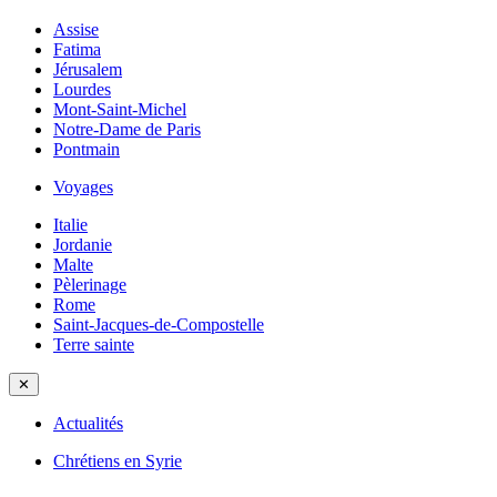
Assise
Fatima
Jérusalem
Lourdes
Mont-Saint-Michel
Notre-Dame de Paris
Pontmain
Voyages
Italie
Jordanie
Malte
Pèlerinage
Rome
Saint-Jacques-de-Compostelle
Terre sainte
✕
Actualités
Chrétiens en Syrie