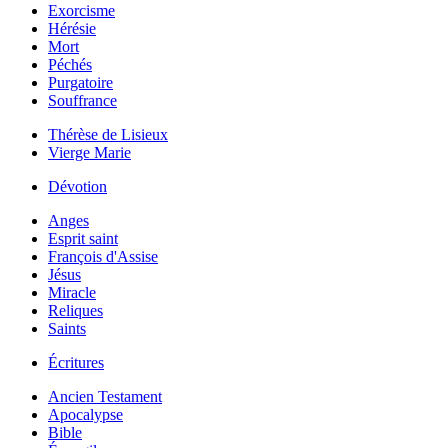
Exorcisme
Hérésie
Mort
Péchés
Purgatoire
Souffrance
Thérèse de Lisieux
Vierge Marie
Dévotion
Anges
Esprit saint
François d'Assise
Jésus
Miracle
Reliques
Saints
Écritures
Ancien Testament
Apocalypse
Bible