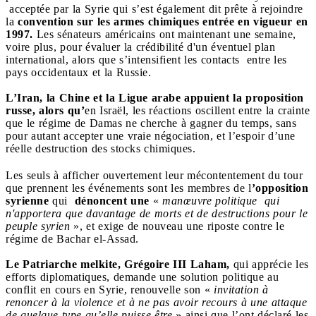
acceptée par la Syrie qui s’est également dit prête à rejoindre
la
convention sur les armes chimiques entrée en vigueur en
1997.
Les sénateurs américains ont maintenant une semaine,
voire plus, pour évaluer la crédibilité d'un éventuel plan
international, alors que s’intensifient les contacts entre les
pays occidentaux et la Russie.
L’Iran, la Chine et la Ligue arabe appuient la proposition
russe, alors qu’
en Israël, les réactions oscillent entre la crainte
que le régime de Damas ne cherche à gagner du temps, sans
pour autant accepter une vraie négociation, et l’espoir d’une
réelle destruction des stocks chimiques.
Les seuls à afficher ouvertement leur mécontentement du tour
que prennent les événements sont les membres de l
’opposition
syrienne
qui
dénoncent une
«
manœuvre politique
qui
n'apportera que davantage de morts et de destructions pour le
peuple syrien
», et exige de nouveau une riposte contre le
régime de Bachar el-Assad.
Le Patriarche melkite, Grégoire III Laham,
qui apprécie les
efforts diplomatiques, demande une solution politique au
conflit en cours en Syrie, renouvelle son «
invitation à
renoncer à la violence et à ne pas avoir recours à une attaque
de quelque type qu’elle puisse être
» ainsi que l’ont déclaré les