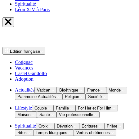
Spiritualité
Léon XIV à Paris
Édition
française
Cotignac
Vacances
Castel Gandolfo
Adoption
Actualités
Vatican
Bioéthique
France
Monde
Patrimoine Actualités
Religion
Société
Lifestyle
Couple
Famille
For Her et For Him
Maison
Santé
Vie professionnelle
Spiritualité
Croix
Dévotion
Écritures
Prière
Rites
Temps liturgiques
Vertus chrétiennes