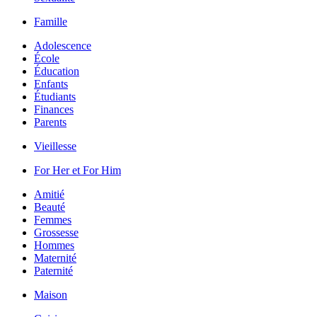
Famille
Adolescence
École
Éducation
Enfants
Étudiants
Finances
Parents
Vieillesse
For Her et For Him
Amitié
Beauté
Femmes
Grossesse
Hommes
Maternité
Paternité
Maison