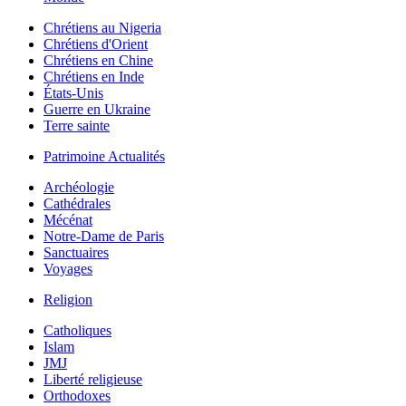
Chrétiens au Nigeria
Chrétiens d'Orient
Chrétiens en Chine
Chrétiens en Inde
États-Unis
Guerre en Ukraine
Terre sainte
Patrimoine Actualités
Archéologie
Cathédrales
Mécénat
Notre-Dame de Paris
Sanctuaires
Voyages
Religion
Catholiques
Islam
JMJ
Liberté religieuse
Orthodoxes