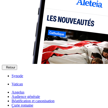
Retour
Synode
Vatican
Angelus
Audience générale
Béatification et canonisation
Curie romaine