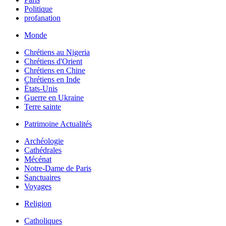
Politique
profanation
Monde
Chrétiens au Nigeria
Chrétiens d'Orient
Chrétiens en Chine
Chrétiens en Inde
États-Unis
Guerre en Ukraine
Terre sainte
Patrimoine Actualités
Archéologie
Cathédrales
Mécénat
Notre-Dame de Paris
Sanctuaires
Voyages
Religion
Catholiques