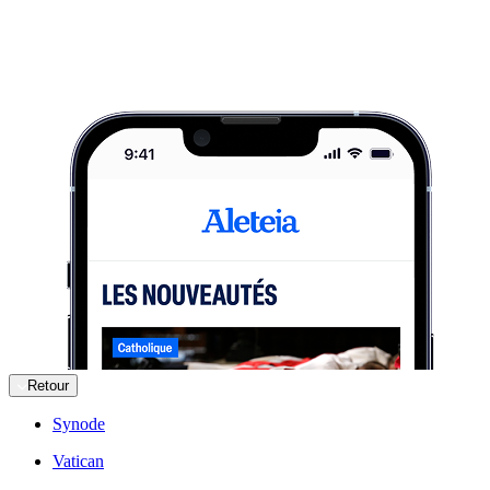
Retour
Synode
Vatican