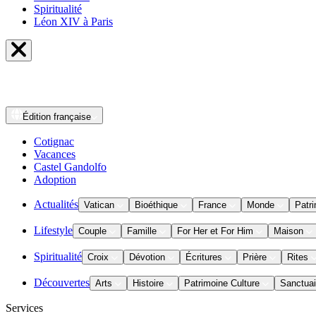
Spiritualité
Léon XIV à Paris
Édition
française
Cotignac
Vacances
Castel Gandolfo
Adoption
Actualités
Vatican
Bioéthique
France
Monde
Patri
Lifestyle
Couple
Famille
For Her et For Him
Maison
Spiritualité
Croix
Dévotion
Écritures
Prière
Rites
Découvertes
Arts
Histoire
Patrimoine Culture
Sanctuai
Services