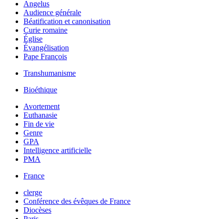
Angelus
Audience générale
Béatification et canonisation
Curie romaine
Église
Évangélisation
Pape François
Transhumanisme
Bioéthique
Avortement
Euthanasie
Fin de vie
Genre
GPA
Intelligence artificielle
PMA
France
clerge
Conférence des évêques de France
Diocèses
Paris