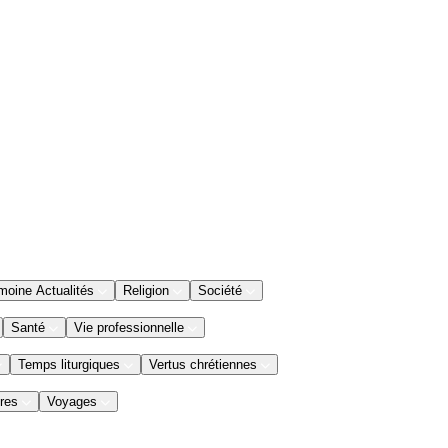
moine Actualités
Religion
Société
Santé
Vie professionnelle
Temps liturgiques
Vertus chrétiennes
res
Voyages