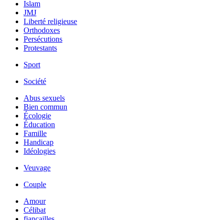
Islam
JMJ
Liberté religieuse
Orthodoxes
Persécutions
Protestants
Sport
Société
Abus sexuels
Bien commun
Écologie
Éducation
Famille
Handicap
Idéologies
Veuvage
Couple
Amour
Célibat
fiancailles