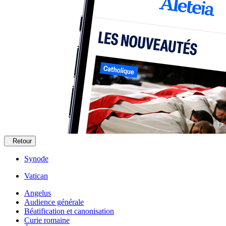
Retour
Synode
Vatican
Angelus
Audience générale
Béatification et canonisation
Curie romaine