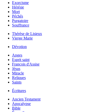
Exorcisme
Hérésie
Mort
Péchés
Purgatoire
Souffrance
Thérèse de Lisieux
Vierge Marie
Dévotion
Anges
Esprit saint
François d'Assise
Jésus
Miracle
Reliques
Saints
Écritures
Ancien Testament
Apocalypse
Bible