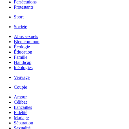
Persécutions
Protestants
Sport
Société
Abus sexuels
Bien commun
Écologie
Éducation
Famille
Handicap
Idéologies
Veuvage
Couple
Amour
Célibat
fiancailles
Fidélité
Mariage
Séparation
Sexualité