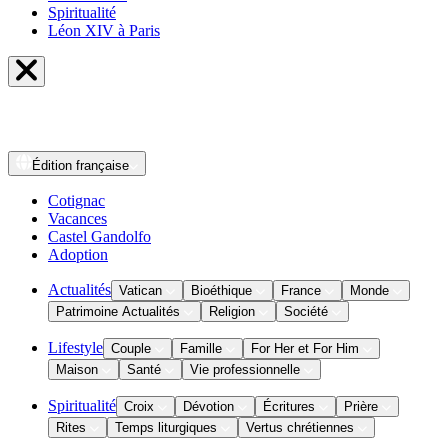
Spiritualité
Léon XIV à Paris
Édition
française
Cotignac
Vacances
Castel Gandolfo
Adoption
Actualités
Vatican
Bioéthique
France
Monde
Patrimoine Actualités
Religion
Société
Lifestyle
Couple
Famille
For Her et For Him
Maison
Santé
Vie professionnelle
Spiritualité
Croix
Dévotion
Écritures
Prière
Rites
Temps liturgiques
Vertus chrétiennes