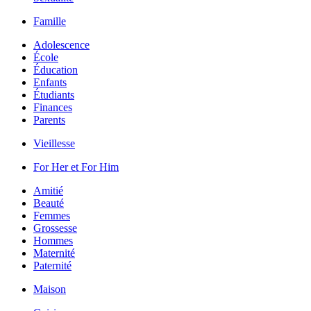
Famille
Adolescence
École
Éducation
Enfants
Étudiants
Finances
Parents
Vieillesse
For Her et For Him
Amitié
Beauté
Femmes
Grossesse
Hommes
Maternité
Paternité
Maison