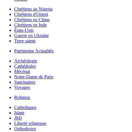
Chrétiens au Nigeria
Chrétiens d'Orient
Chrétiens en Chine
Chrétiens en Inde
États-Unis
Guerre en Ukraine
Terre sainte
Patrimoine Actualités
Archéologie
Cathédrales
Mécénat
Notre-Dame de Paris
Sanctuaires
Voyages
Religion
Catholiques
Islam
JMJ
Liberté religieuse
Orthodoxes