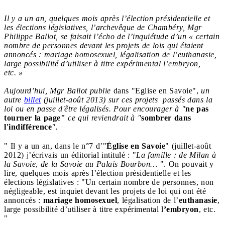
Il y a un an, quelques mois après l’élection présidentielle et
les élections législatives, l’archevêque de Chambéry, Mgr
Philippe Ballot, se faisait l’écho de l’inquiétude d’un « certain
nombre de personnes devant les projets de lois qui étaient
annoncés : mariage homosexuel, légalisation de l’euthanasie,
large possibilité d’utiliser à titre expérimental l’embryon,
etc. »
Aujourd’hui, Mgr Ballot publie
dans "Eglise en Savoie",
un
autre
billet
(juillet-août 2013) sur ces projets passés dans la
loi ou en passe d'être légalisés. Pour encourager à "
ne pas
tourner la page"
ce qui reviendrait à "
sombrer dans
l'indifférence
".
" Il y a un an, dans le n°7 d’"
Église en Savoie
" (juillet-août
2012) j’écrivais un éditorial intitulé : "
La famille : de Milan à
la Savoie, de la Savoie au Palais Bourbon…
". On pouvait y
lire, quelques mois après l’élection présidentielle et les
élections législatives : "Un certain nombre de personnes, non
négligeable, est inquiet devant les projets de loi qui ont été
annoncés :
mariage homosexuel
, légalisation de l’
euthanasie
,
large possibilité d’utiliser à titre expérimental l
’embryon
, etc.
"