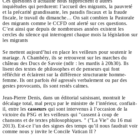
Ces questions d’actualité nous rapprochent d’autres
inquiétudes qui perdurent: l’accueil des migrants, la pauvreté
et la précarité grandissante, les paradis fiscaux et la fraude
fiscale, le travail du dimanche… On sait combien la Pastorale
des migrants comme le CCFD ont alerté sur ces questions.
C’est ainsi que depuis de nombreuses années existent les
cercles du silence qui interrogent chaque mois la législation sur
les migrants
Se mettent aujourd’hui en place les veilleurs pour soutenir le
mariage. A Chambéry, ils se retrouvent sur les marches du
château des Ducs de Savoie (ndlr : les mardis à 20h30). Ils
lisent des textes de philosophes et de penseurs qui font
réfléchir et éclairent sur la différence structurante homme-
femme. Ils ont parfois été agressés verbalement ou par des
gestes provocants, ils sont restés calmes.
Jean-Pierre Denis, dans un éditorial saisissant, montrait le
décalage total, mal perçu par le ministre de l’intérieur, confiait-
il, entre les
casseurs
qui sont intervenus à l’occasion de la
victoire du PSG et les veilleurs qui "cassent à coup de
chansons et de textes philosophiques. " ("La Vie" du 16 mai
2013). Est-ce l’un des signes des temps qu’il nous faudrait voir
comme nous y invite le Concile Vatican II ?