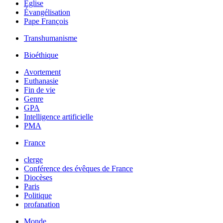
Église
Évangélisation
Pape François
Transhumanisme
Bioéthique
Avortement
Euthanasie
Fin de vie
Genre
GPA
Intelligence artificielle
PMA
France
clerge
Conférence des évêques de France
Diocèses
Paris
Politique
profanation
Monde