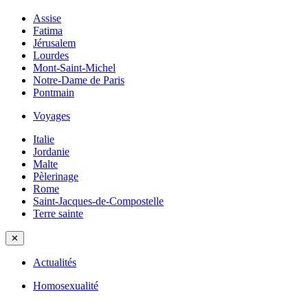
Assise
Fatima
Jérusalem
Lourdes
Mont-Saint-Michel
Notre-Dame de Paris
Pontmain
Voyages
Italie
Jordanie
Malte
Pèlerinage
Rome
Saint-Jacques-de-Compostelle
Terre sainte
✕
Actualités
Homosexualité